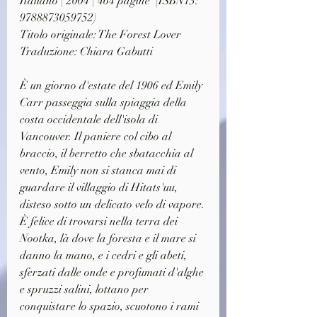
Italiano | 2004 | 464 pagine  (ISBN13: 
9788873059752)
Titolo originale: The Forest Lover
Traduzione: Chiara Gabutti
È un giorno d'estate del 1906 ed Emily 
Carr passeggia sulla spiaggia della 
costa occidentale dell'isola di 
Vancouver. Il paniere col cibo al 
braccio, il berretto che sbatacchia al 
vento, Emily non si stanca mai di 
guardare il villaggio di Hitats'uu, 
disteso sotto un delicato velo di vapore.
È felice di trovarsi nella terra dei 
Nootka, là dove la foresta e il mare si 
danno la mano, e i cedri e gli abeti, 
sferzati dalle onde e profumati d'alghe 
e spruzzi salini, lottano per 
conquistare lo spazio, scuotono i rami 