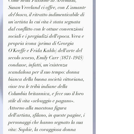
Come nella 
Passione di Artemisia
, 
Susan Vreeland ci offre, con 
L'amante 
del bosco
, il ritratto indimenticabile di 
un'artista la cui vita è stata segnata 
dal conflitto con le ottuse convenzioni 
sociali e i pregiudizi dell'epoca. Vera e 
propria icona (prima di Georgia 
O'Keeffe e Frida Kahlo) dell'arte del 
secolo scorso, Emily Carr (1871-1945) 
condusse, infatti, un'esistenza 
scandalosa per il suo tempo: donna 
bianca della buona società vittoriana, 
visse tra le tribù indiane della 
Columbia britannica, e fece suo il loro 
stile di vita «selvaggio e pagano».
Attorno alla maestosa figura 
dell'artista, sfilano, in queste pagine, i 
personaggi che hanno segnato la sua 
vita: Sophie, la coraggiosa donna 