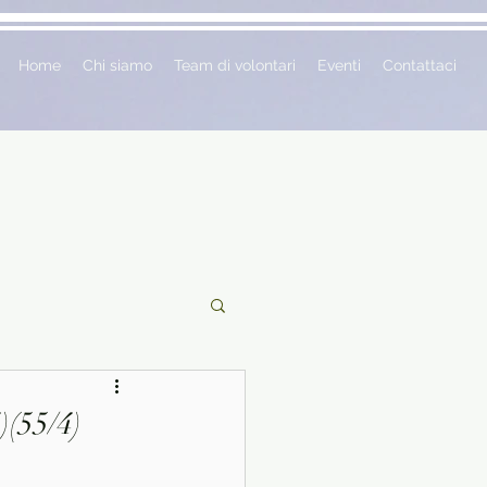
Home
Chi siamo
Team di volontari
Eventi
Contattaci
ciclopedie
)(55/4)
 vetrina