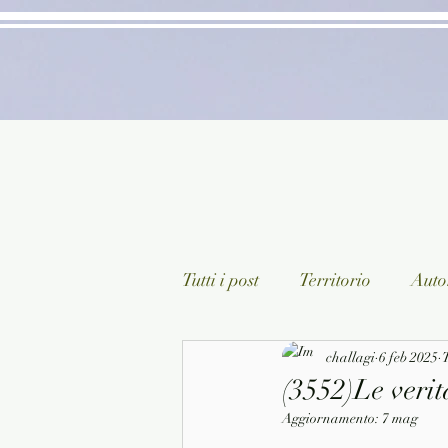
Tutti i post
Territorio
Autor
Classici lett. italiana
challagi
6 feb 2025
Sagg
T
(3552)Le verit
Aggiornamento:
7 mag
Arte/Pittura
Teatro/Poesi