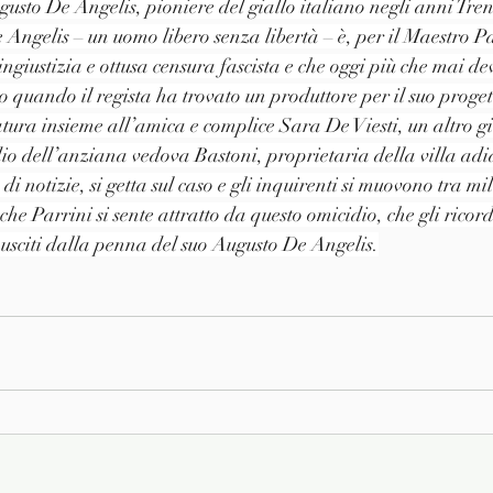
ugusto De Angelis, pioniere del giallo italiano negli anni Tre
 Angelis – un uomo libero senza libertà – è, per il Maestro Pa
 ingiustizia e ottusa censura fascista e che oggi più che mai de
 quando il regista ha trovato un produttore per il suo progett
atura insieme all’amica e complice Sara De Viesti, un altro g
idio dell’anziana vedova Bastoni, proprietaria della villa adi
i notizie, si getta sul caso e gli inquirenti si muovono tra mill
e Parrini si sente attratto da questo omicidio, che gli ricord
i usciti dalla penna del suo Augusto De Angelis.