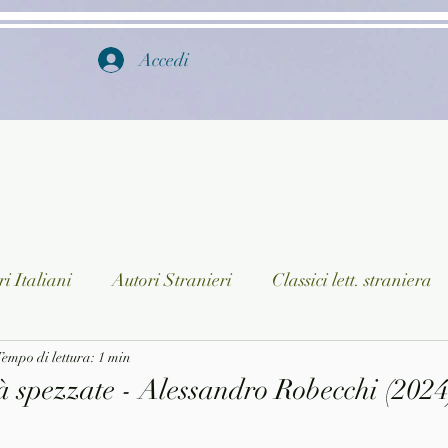
Accedi
i Italiani
Autori Stranieri
Classici lett. straniera
istica
empo di lettura: 1 min
Ragazzi
Lingua straniera
Dizionari/En
à spezzate - Alessandro Robecchi (2024
a/Musica
Collane
Autori greci e latini
Libri in