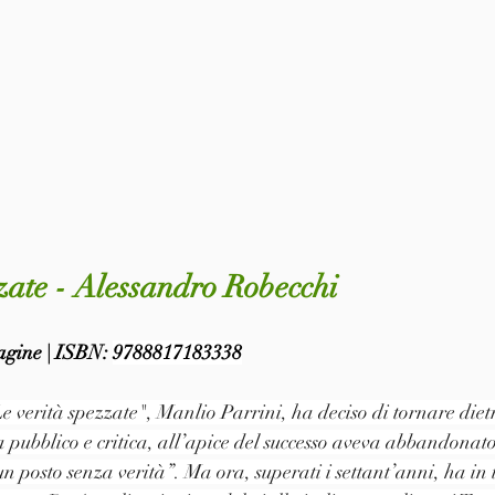
zate - Alessandro Robecchi
pagine | ISBN: 
9788817183338
Le verità spezzate", Manlio Parrini, ha deciso di tornare die
 pubblico e critica, all’apice del successo aveva abbandonato
 posto senza verità”. Ma ora, superati i settant’anni, ha in t