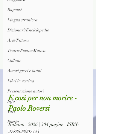
Ragazzi
Lingua straniera
Dizionari/Enciclopedie
Arte/Pittura
Teatro/Poesia/Musica
Collane
Autori greci e latini
Libri in vetrina
Presentazione autori
E così per non morire - 
Info
Paolo Roversi
Vari
Poesia
Italiano | 2026 | 304 pagine | ISBN: 
9788893907743