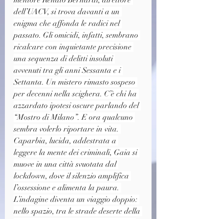
mentore Renato Bernardi, direttore 
dell’UACV, si trova davanti a un 
enigma che affonda le radici nel 
passato. Gli omicidi, infatti, sembrano 
ricalcare con inquietante precisione 
una sequenza di delitti insoluti 
avvenuti tra gli anni Sessanta e i 
Settanta. Un mistero rimasto sospeso 
per decenni nella scighera. C’è chi ha 
azzardato ipotesi oscure parlando del 
“Mostro di Milano”. E ora qualcuno 
sembra volerlo riportare in vita. 
Caparbia, lucida, addestrata a 
leggere la mente dei criminali, Gaia si 
muove in una città svuotata dal 
lockdown, dove il silenzio amplifica 
l’ossessione e alimenta la paura. 
L’indagine diventa un viaggio doppio: 
nello spazio, tra le strade deserte della 