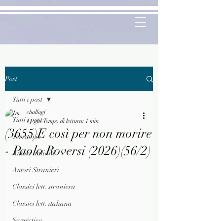
Post
Tutti i post
challagi
Tutti i post
11 giu
Tempo di lettura: 1 min
(3655)E così per non morire
Territorio
- Paolo Roversi (2026)(56/2)
Autori Italiani
Autori Stranieri
Classici lett. straniera
Classici lett. italiana
Saggistica