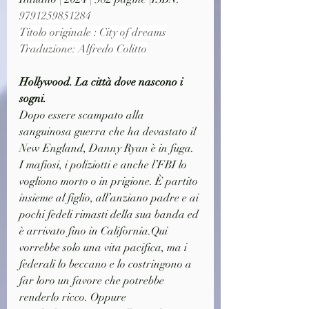
9791259851284
Titolo originale : City of dreams
Traduzione: Alfredo Colitto
Hollywood. La città dove nascono i 
sogni.
Dopo essere scampato alla 
sanguinosa guerra che ha devastato il 
New England, Danny Ryan è in fuga. 
I mafiosi, i poliziotti e anche l’FBI lo 
vogliono morto o in prigione. È partito 
insieme al figlio, all’anziano padre e ai 
pochi fedeli rimasti della sua banda ed 
è arrivato fino in California.Qui 
vorrebbe solo una vita pacifica, ma i 
federali lo beccano e lo costringono a 
far loro un favore che potrebbe 
renderlo ricco. Oppure 