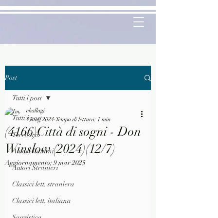
Post
Tutti i post
challagi
Tutti i post
4 mag 2024
Tempo di lettura: 1 min
(4166)Città di sogni - Don
Territorio
Winslow (2024)(12/7)
Autori Italiani
Aggiornamento:
9 mar 2025
Autori Stranieri
Classici lett. straniera
Classici lett. italiana
Saggistica