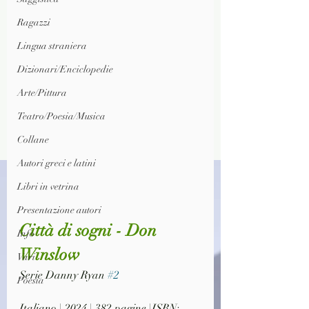
Ragazzi
Lingua straniera
Dizionari/Enciclopedie
Arte/Pittura
Teatro/Poesia/Musica
Collane
Autori greci e latini
Libri in vetrina
Presentazione autori
Città di sogni - Don 
Info
Winslow
Vari
Serie Danny Ryan 
#2
Poesia
Italiano | 2024 | 382 pagine |ISBN: 