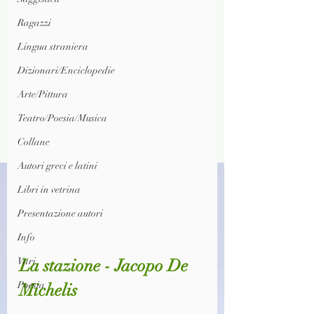
Ragazzi
Lingua straniera
Dizionari/Enciclopedie
Arte/Pittura
Teatro/Poesia/Musica
Collane
Autori greci e latini
Libri in vetrina
Presentazione autori
Info
La stazione - Jacopo De 
Vari
Poesia
Michelis