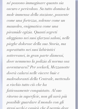
né possono immaginare quanto sia 
oscuro e pericoloso. Su tutto domina la 
mole immensa della stazione, possente 
come una fortezza, solenne come un 
mausoleo, enigmatica come una 
piramide egizia. Quanti segreti 
aleggiano nei suoi sfarzosi saloni, nelle 
pieghe dolorose della sua Storia, ma 
soprattutto nei suoi labirintici 
sotterranei, in gran parte dismessi, 
dove nemmeno la polizia di norma osa 
avventurarsi? Per svelarli, Mezzanotte 
dovrà calarsi nelle viscere buie e 
maleodoranti della Centrale, mettendo 
a rischio tutto ciò che ha 
faticosamente conquistato. Al suo 
ritorno in superficie, non gli sarà più 
possibile guardare il mondo con gli 
stessi occhi e capirà che il peggio deve 