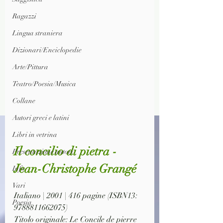
Ragazzi
Lingua straniera
Dizionari/Enciclopedie
Arte/Pittura
Teatro/Poesia/Musica
Collane
Autori greci e latini
Libri in vetrina
Il concilio di pietra - 
Presentazione autori
Jean-Christophe Grangé
Info
Vari
Italiano | 2001 | 416 pagine (ISBN13: 
Poesia
9788811662075)
Titolo originale: Le Concile de pierre