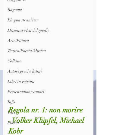
Ragazzi
Lingua straniera
Dizionari/Enciclopedie
Arte/Pittura
Teatro/Poesia/Musica
Collane
Autori greci e latini
Libri in vetrina
Presentazione autori
Info
Regola nr. 1: non morire 
Vari
- Volker Klüpfel, Michael 
Poesia
Kobr