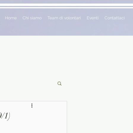
Home
Chi siamo
Team di volontari
Eventi
Contattaci
ciclopedie
/1)
 vetrina