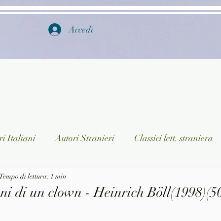
Accedi
i Italiani
Autori Stranieri
Classici lett. straniera
istica
Tempo di lettura: 1 min
Ragazzi
Lingua straniera
Dizionari/En
i di un clown - Heinrich Böll(1998)(50
a/Musica
Collane
Autori greci e latini
Libri in