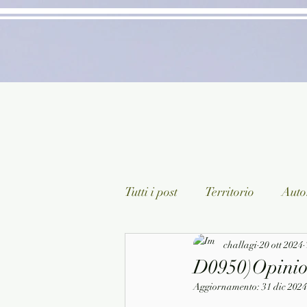
Tutti i post
Territorio
Autor
Classici lett. italiana
challagi
20 ott 2024
Sagg
D0950)Opinion
Aggiornamento:
31 dic 2024
Arte/Pittura
Teatro/Poesi