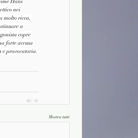
omime Hans 
ttico nei 
a molto ricca, 
ntinuare a 
agonista copre 
na forte accusa 
ra e provocatoria.
Mostra tutti