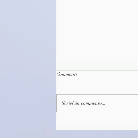
Commenti
Scrivi un commento...
(D1646)Il primo caffè della
giornata - Toshikazu
Kawaguchi (2022)(