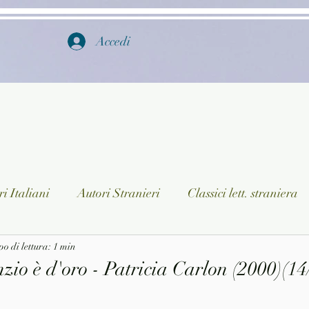
Accedi
i Italiani
Autori Stranieri
Classici lett. straniera
istica
o di lettura: 1 min
Ragazzi
Lingua straniera
Dizionari/En
nzio è d'oro - Patricia Carlon (2000)(14
a/Musica
Collane
Autori greci e latini
Libri in