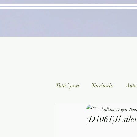
Tutti i post
Territorio
Autor
Classici lett. italiana
challagi
17 gen
Sagg
Temp
(D1061)Il sile
Arte/Pittura
Teatro/Poesi