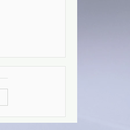
41)Un uomo pericoloso -
t Crais (2021)(03/4)