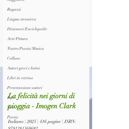
Ragazzi
Lingua straniera
Dizionari/Enciclopedie
Arte/Pittura
Teatro/Poesia/Musica
Collane
Autori greci e latini
Libri in vetrina
Presentazione autori
La felicità nei giorni di 
Info
pioggia - Imogen Clark
Vari
Poesia
Italiano | 2025 | 416 pagine | ISBN: 
9791281368682