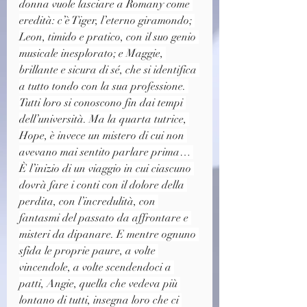
donna vuole lasciare a Romany come 
eredità: c’è Tiger, l’eterno giramondo; 
Leon, timido e pratico, con il suo genio 
musicale inesplorato; e Maggie, 
brillante e sicura di sé, che si identifica 
a tutto tondo con la sua professione. 
Tutti loro si conoscono fin dai tempi 
dell’università. Ma la quarta tutrice, 
Hope, è invece un mistero di cui non 
avevano mai sentito parlare prima… 
È l’inizio di un viaggio in cui ciascuno 
dovrà fare i conti con il dolore della 
perdita, con l’incredulità, con 
fantasmi del passato da affrontare e 
misteri da dipanare. E mentre ognuno 
sfida le proprie paure, a volte 
vincendole, a volte scendendoci a 
patti, Angie, quella che vedeva più 
lontano di tutti, insegna loro che ci 