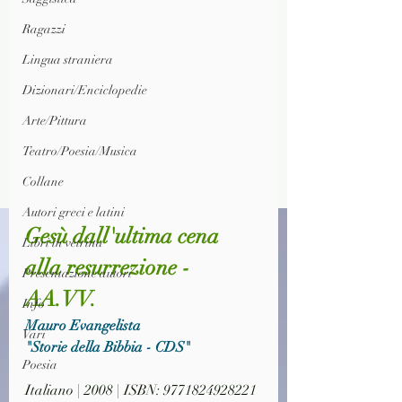
Ragazzi
Lingua straniera
Dizionari/Enciclopedie
Arte/Pittura
Teatro/Poesia/Musica
Collane
Autori greci e latini
Gesù dall'ultima cena 
Libri in vetrina
alla resurrezione - 
Presentazione autori
AA.VV. 
Info
Mauro Evangelista
Vari
"Storie della Bibbia - CDS"
Poesia
Italiano | 2008 | ISBN: 9771824928221