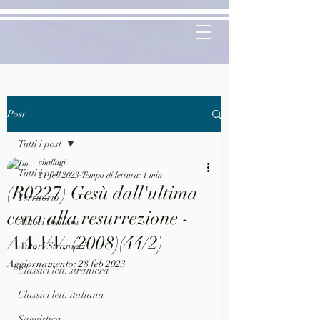
Post
Tutti i post
challagi
Tutti i post
21 feb 2023
Tempo di lettura: 1 min
(R0227) Gesù dall'ultima
Territorio
cena alla resurrezione -
Autori Italiani
AA.VV. (2008)(44/2)
Autori Stranieri
Aggiornamento:
28 feb 2023
Classici lett. straniera
Classici lett. italiana
Saggistica