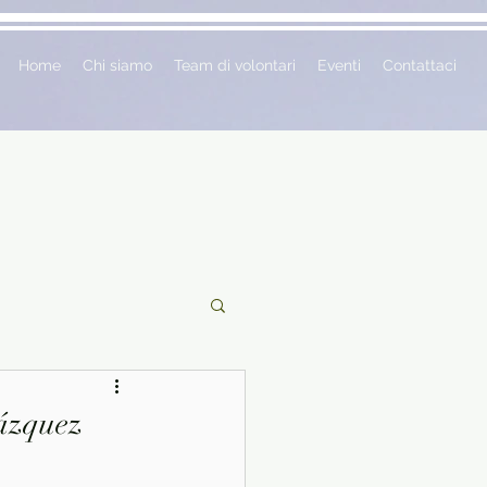
Home
Chi siamo
Team di volontari
Eventi
Contattaci
ciclopedie
Vázquez
 vetrina