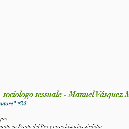
, sociologo sessuale - Manuel Vásquez
autore" 
#24
agine
inado en Prado del Rey y otras historias sórdidas