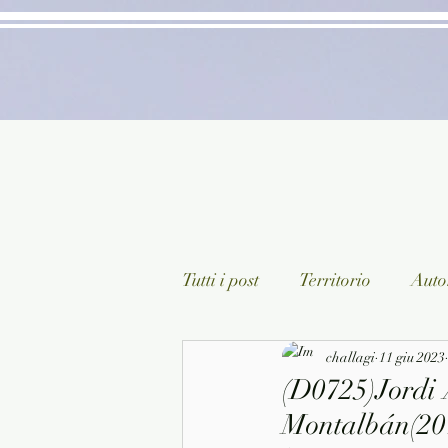
Tutti i post
Territorio
Autor
Classici lett. italiana
challagi
11 giu 2023
Sagg
(D0725)Jordi 
Montalbán(201
Arte/Pittura
Teatro/Poesi