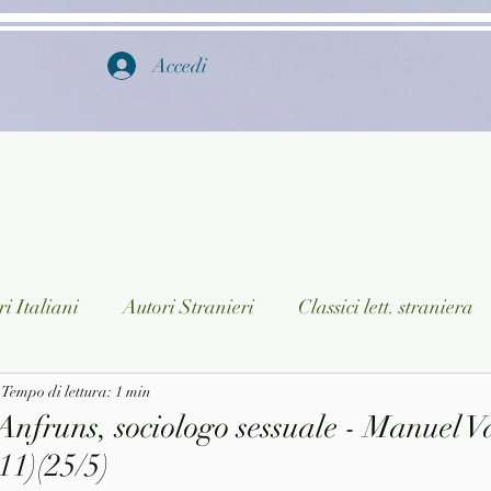
Accedi
i Italiani
Autori Stranieri
Classici lett. straniera
istica
Tempo di lettura: 1 min
Ragazzi
Lingua straniera
Dizionari/En
Anfruns, sociologo sessuale - Manuel 
1)(25/5)
a/Musica
Collane
Autori greci e latini
Libri in