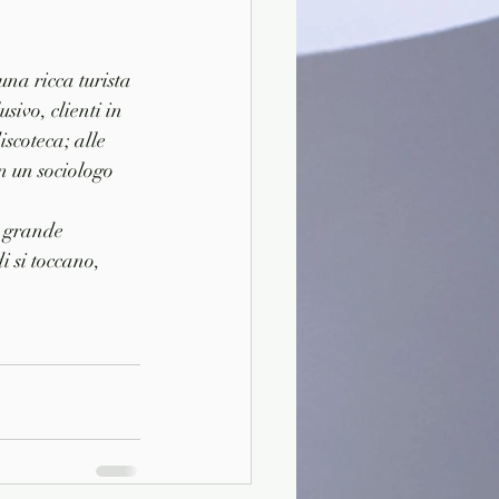
una ricca turista 
ivo, clienti in 
scoteca; alle 
n un sociologo 
e grande 
i si toccano, 