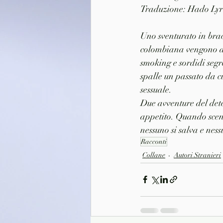
Traduzione: Hado Lyr
Uno sventurato in brach
colombiana vengono amm
smoking e sordidi segr
spalle un passato da c
sessuale.
Due avventure del dete
appetito. Quando scende
nessuno si salva e ness
Racconti
Collane
Autori Stranieri