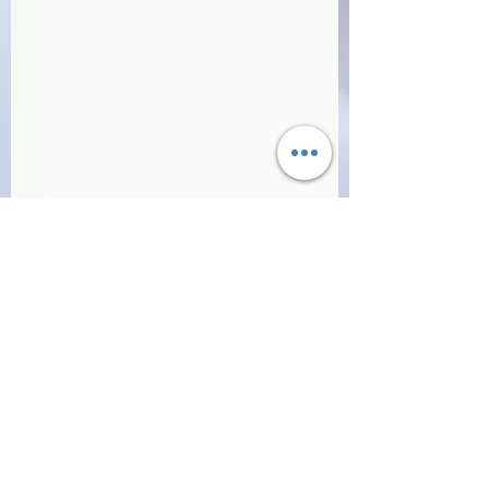
Commenti
(C0849)Con gli occhi dei
(C0833)Immagini d
Scrivi un commento...
maestri - Flavio Caroli
elenchi telefonici -
(2015)(39/1)
AA.VV. (1996)(35/1