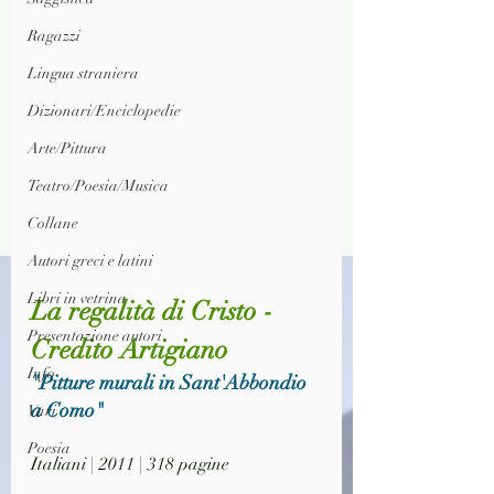
Ragazzi
Lingua straniera
Dizionari/Enciclopedie
Arte/Pittura
Teatro/Poesia/Musica
Collane
Autori greci e latini
Libri in vetrina
La regalità di Cristo - 
Presentazione autori
Credito Artigiano
Info
"Pitture murali in Sant'Abbondio 
a Como"
Vari
Poesia
Italiani | 2011 | 318 pagine