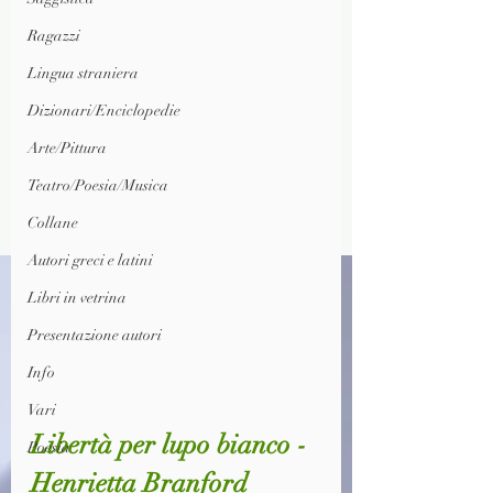
Ragazzi
Lingua straniera
Dizionari/Enciclopedie
Arte/Pittura
Teatro/Poesia/Musica
Collane
Autori greci e latini
Libri in vetrina
Presentazione autori
Info
Vari
Libertà per lupo bianco - 
Poesia
Henrietta Branford 