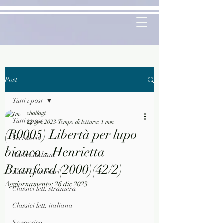
Post
Tutti i post
challagi
Tutti i post
22 gen 2023
Tempo di lettura: 1 min
(R0005) Libertà per lupo
Territorio
bianco - Henrietta
Autori Italiani
Branford (2000)(42/2)
Autori Stranieri
Aggiornamento:
26 dic 2023
Classici lett. straniera
Classici lett. italiana
Saggistica