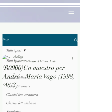
Post
Tutti i post
challagi
Tutti i post
13 set 2023
Tempo di lettura: 1 min
(R0900)Un maestro per
Territorio
André - Maria Vago (1998)
Autori Italiani
(46/3)
Autori Stranieri
Classici lett. straniera
Classici lett. italiana
Saggistica