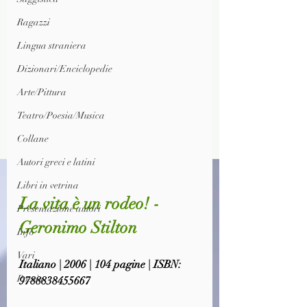
Ragazzi
Lingua straniera
Dizionari/Enciclopedie
Arte/Pittura
Teatro/Poesia/Musica
Collane
Autori greci e latini
Libri in vetrina
La vita è un rodeo! - 
Presentazione autori
Geronimo Stilton
Info
Vari
Italiano | 2006 | 104 pagine | ISBN: 
Poesia
9788838455667