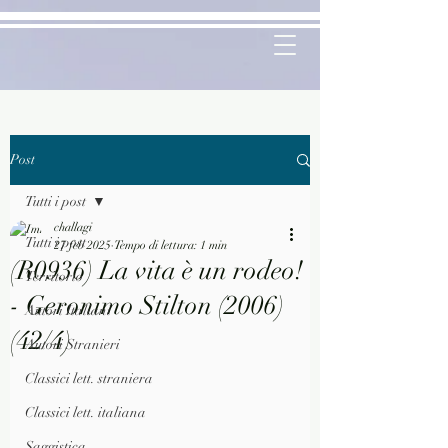
Post
Tutti i post
challagi
Tutti i post
27 feb 2025
Tempo di lettura: 1 min
(R0936) La vita è un rodeo!
Territorio
- Geronimo Stilton (2006)
Autori Italiani
(42/4)
Autori Stranieri
Classici lett. straniera
Classici lett. italiana
Saggistica