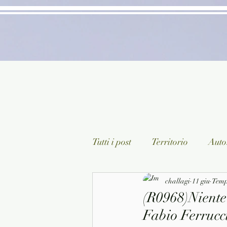
Tutti i post
Territorio
Autor
Classici lett. italiana
challagi
11 giu
Sagg
Tempo
(R0968)Niente 
Fabio Ferrucc
Arte/Pittura
Teatro/Poesi