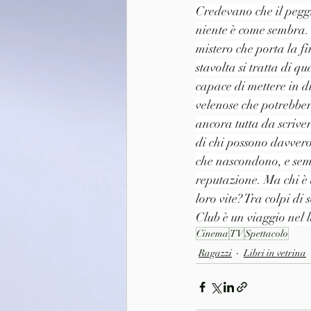
Credevano che il peggio
niente è come sembra. 
mistero che porta la f
stavolta si tratta di q
capace di mettere in di
velenose che potrebbero
ancora tutta da scriver
di chi possono davvero 
che nascondono, e semb
reputazione. Ma chi è 
loro vite? Tra colpi di
Club è un viaggio nel l
Cinema
TV
Spettacolo
Ragazzi
Libri in vetrina