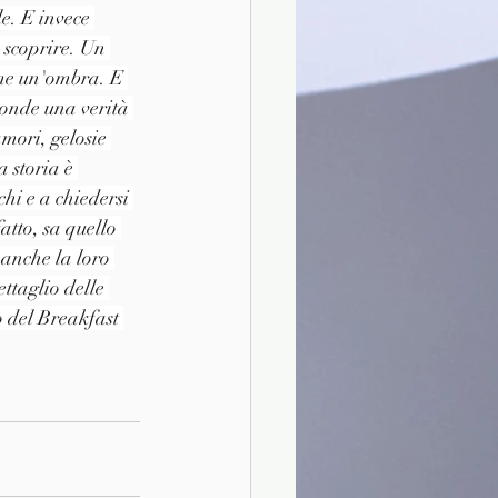
e. E invece 
 scoprire. Un 
ome un'ombra. E 
sconde una verità 
amori, gelosie 
 storia è 
chi e a chiedersi 
atto, sa quello 
anche la loro 
ttaglio delle 
o del Breakfast 