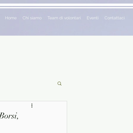
Home
Chi siamo
Team di volontari
Eventi
Contattaci
ciclopedie
Borsi,
 vetrina