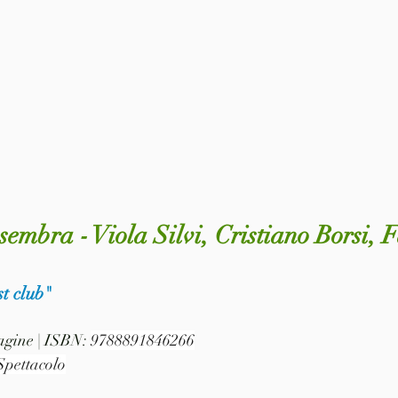
sembra - Viola Silvi, Cristiano Borsi, 
t club"
pagine | ISBN: 
9788891846266
Spettacolo