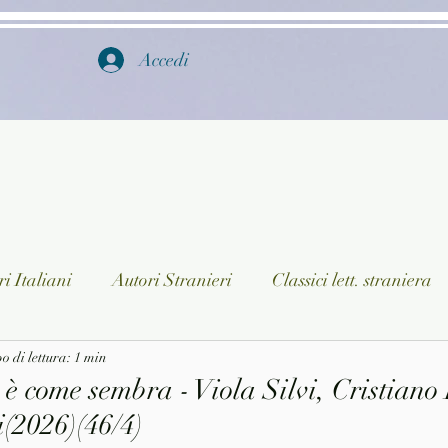
Accedi
i Italiani
Autori Stranieri
Classici lett. straniera
istica
 di lettura: 1 min
Ragazzi
Lingua straniera
Dizionari/En
è come sembra - Viola Silvi, Cristiano 
i(2026)(46/4)
a/Musica
Collane
Autori greci e latini
Libri in