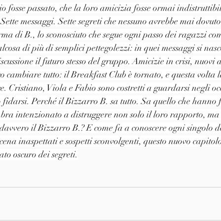
 fosse passato, che la loro amicizia fosse ormai indistruttibil
Sette messaggi. Sette segreti che nessuno avrebbe mai dovuto
irma di B., lo sconosciuto che segue ogni passo dei ragazzi c
ualcosa di più di semplici pettegolezzi: in quei messaggi si na
scussione il futuro stesso del gruppo. Amicizie in crisi, nuovi 
 cambiare tutto: il Breakfast Club è tornato, e questa volta la
e. Cristiano, Viola e Fabio sono costretti a guardarsi negli oc
fidarsi. Perché il Bizzarro B. sa tutto. Sa quello che hanno f
ra intenzionato a distruggere non solo il loro rapporto, ma 
davvero il Bizzarro B.? E come fa a conoscere ogni singolo de
 scena inaspettati e sospetti sconvolgenti, questo nuovo capitol
ato oscuro dei segreti.