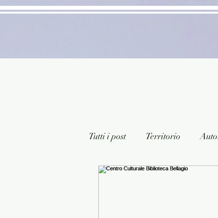
Tutti i post
Territorio
Autor
Classici lett. italiana
Sagg
Arte/Pittura
Teatro/Poesi