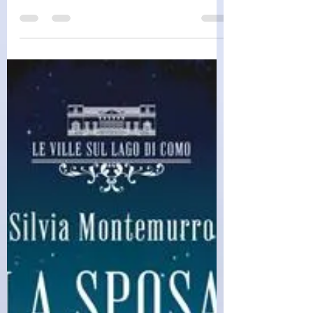
challagi
29 lug
Autori Stranieri
(D1640)Senza dire addio - R.
Witherspoon, H. Coben (2026)
(03/3)
Senza dire addio - R. Witherspoon, H. Coben
Italiano | 2026 | 400 pagine | ISBN:
9788830464698 Titolo originale: Gone before
goodbye Traduzione: Federica Garlaschelli
Maggie McCabe ha realizzato il suo sogno. È
una chirurga militare di grande fama,
ambiziosa e determinata, che ha salvato
tantissime vite grazie al sangue freddo e alla
preparazione, ed è fiera di poter fare la
differenza sul campo. Finché il sogno non si
dissolve, all'improvviso. Una serie di circostanze
tragic