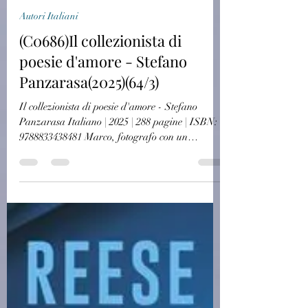
challagi
29 lug
Autori Italiani
(C0686)Il collezionista di
poesie d'amore - Stefano
Panzarasa(2025)(64/3)
Il collezionista di poesie d'amore - Stefano
Panzarasa Italiano | 2025 | 288 pagine | ISBN:
9788833438481 Marco, fotografo con un
matrimonio alle spalle, ha una passione segreta:
collezionare poesie d’amore. A una festa,