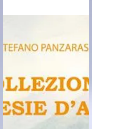
McFadden (2026)(07/5)
L'inquilina - Freida McFadden Italiano | 2026 |
352 pagine | ISBN: 9788822797612 Titolo
originale: The Tenant Traduzione: Carla De
Caro Blake Porter sta vivendo il momento
migliore della sua vita: una brillante carriera,
una recente promozione e un futuro tutto da
costruire con la sua fi danzata, Krista. Finché,
all'improvviso, tutto cambia. Accusato
ingiustamente di aver danneggiato la sua
azienda, Blake viene licenziato e si ritrova con
una reputazione distrutta. E così, in