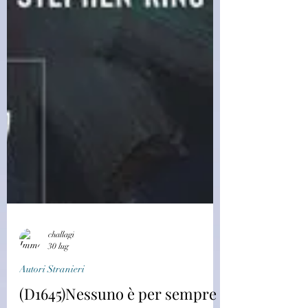
challagi
30 lug
Autori Stranieri