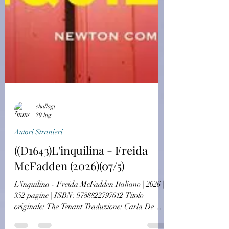
challagi
29 lug
Autori Stranieri
((D1643)L'inquilina - Freida