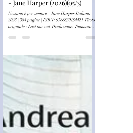
(D1645)Nessuno è per sempre
- Jane Harper (2026)(05/3)
Nessuno è per sempre - Jane Harper Italiano |
2026 | 384 pagine | ISBN: 9788830154421 Titolo
originale : Last one out Traduzione: Tommaso
Varvello Carralon era aperta campagna,
pascoli, fattorie, grandi spazi per una piccola
comunità molto unita. Ora è campi incolti,
recinzioni e il basso continuo dalla miniera
Lentzer che offusca l'aria con la sua polvere e
inquina il silenzio con un costante brusio. A
Carralon, a casa, era tornato Sam cinque anni
fa per festeggiare il compl