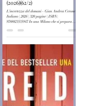
Autori Italiani
(C0689)L'incertezza del
domani - Gian Andrea Cerone
(2026)(62/2)
L'incertezza del domani - Gian Andrea Cerone
Italiano | 2026 | 320 pagine | ISBN:
9788823535947 In una Milano che si prepara
all'autunno, un killer che i media hanno
battezzato «il Regista» semina il panico
uccidendo figure di spicco del mondo dei social,
trasformando i suoi delitti in macabre
performance pubblicate in rete. L'ultimo è
avvenuto in una delle torri dell'iconico Bosco
Verticale. Le vittime sono due attiviste e blogger
conosciute da tutti, amate e detestate in ug