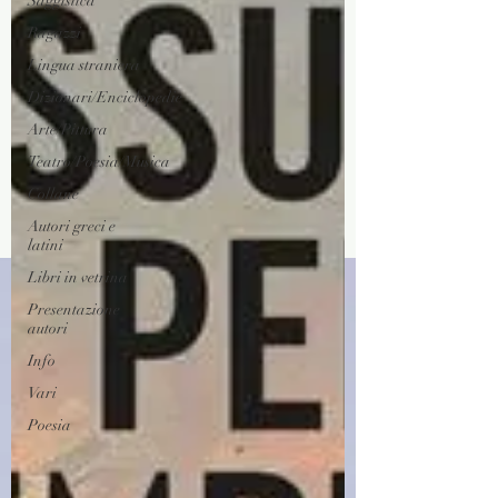
Saggistica
Ragazzi
Lingua straniera
Dizionari/Enciclopedie
Arte/Pittura
Teatro/Poesia/Musica
Collane
Autori greci e
latini
Libri in vetrina
Presentazione
autori
Info
Vari
Poesia