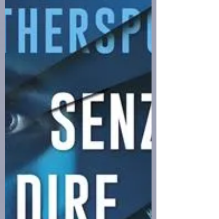
incontra Irene, donna dal fascino misterioso. È
amore a prima vista - o così sembra. Ma Irene
sparisce lasciando solo enigmi: fotografie,
racconti sufi, parole-chiave. Marco, rapito dal
sentimento, si lancia in una ricerca che lo
trascina da Roma all’Abruzzo