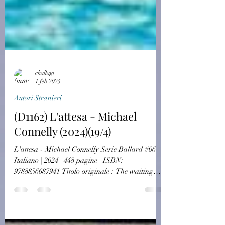
challagi
1 feb 2025
Autori Stranieri
(D1162) L'attesa - Michael
Connelly (2024)(19/4)
L'attesa - Michael Connelly Serie Ballard #06
Italiano | 2024 | 448 pagine | ISBN:
9788856687941 Titolo originale : The waiting
Traduzione: Alfredo Colitto Renée Ballard e
Harry Bosch: una squadra perfetta, specie