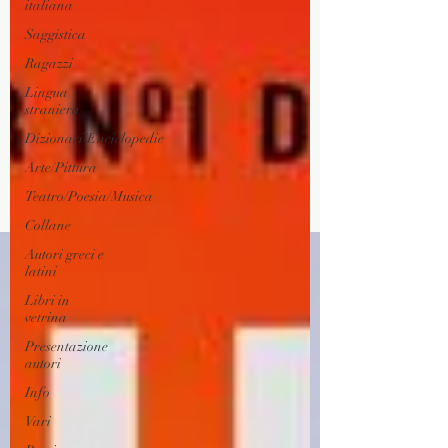
italiana
Saggistica
Ragazzi
Lingua
straniera
Dizionari/Enciclopedie
Arte/Pittura
Teatro/Poesia/Musica
Collane
Autori greci e
latini
Libri in
vetrina
Presentazione
autori
Info
Vari