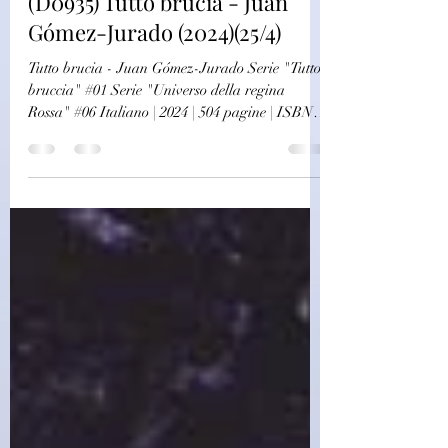
challagi
16 set 2024
Autori Stranieri
(D0935) Tutto brucia - Juan
Gómez-Jurado (2024)(25/4)
Tutto brucia - Juan Gómez-Jurado Serie "Tutto
bruccia" #01 Serie "Universo della regina
Rossa" #06 Italiano | 2024 | 504 pagine | ISBN:
9791259674616 Titolo originale: Todo arde
Traduzione: Elisa Tramontin Questa è la storia
di tre donne che hanno perso tutto. Anche la
paura. Ecco perché sono così pericolose. Aura
Reyes, la mente: fino a poco tempo fa era una
dirigente di successo, proprietaria di una
lussuosa villa e madre di due figlie me-ra-vi-
glio-se (così, scandendo bene