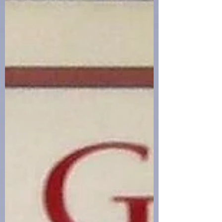
quando si tratta di cold case. Ballard ha appena
scoperto una corrispondenza tra il DNA di un
uomo recentemente arrestato e uno stupratore e
assassino seriale scomparso vent'anni fa. L'uomo
ha solo ventiquattro anni, quindi il legame
genetico deve essere familiare: