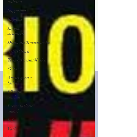
italiana
Saggistica
Ragazzi
Lingua
straniera
Dizionari/Enciclopedie
Arte/Pittura
Teatro/Poesia/Musica
Collane
Autori greci e
latini
Libri in
vetrina
Presentazione
autori
Info
Vari