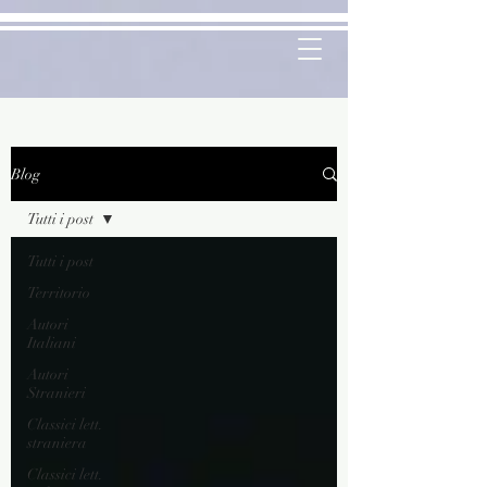
Blog
Tutti i post
Tutti i post
Territorio
Autori
Italiani
Autori
Stranieri
Classici lett.
straniera
Classici lett.