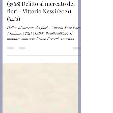
Autori Italiani
(3568) Delitto al mercato dei
fiori - Vittorio Nessi (2021)
(64/2)
Delitto al mercato dei fiori - Vittorio Nessi Parte
1 Italiano | 2021 | ISBN: 9788878893597 Il
pubblico ministero Bruno Ferretti, sentendo
avvicinarsi il ‘mal di vivere’ si rivolge a uno
psicanalista e inizia un percorso che lo porterà a
fare conti con una passione travolgente per una
giovane donna. Nel frattempo dovrà
confrontarsi con il sequestro e la morte di una
moglie rapita. Un colpo di scena finale
sconvolgerà la sua vita privata mentre l’esito del
processo lo metterà