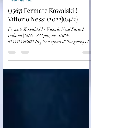
challagi
4 giu 2025
Autori Italiani
(3567) Fermate Kowalski ! -
Vittorio Nessi (2022)(64/2)
Fermate Kowalski ! - Vittorio Nessi Parte 2
Italiano | 2022 \ 288 pagine | ISBN:
9788878893627 In piena epoca di Tangentopoli,
la decisa azione del pubblico ministero Bruno
Ferretti sta per scoperchiare il malaffare diffuso
negli ambienti politico amministrativi della città.
La sua azione viene sostenuta a gran voce
dall’opinione pubblica, che vede in lui l’alfiere
della legalità inattaccabile da qualsiasi
condizionamento. Ma la reazione dei cosiddetti
‘poteri forti’ non si f