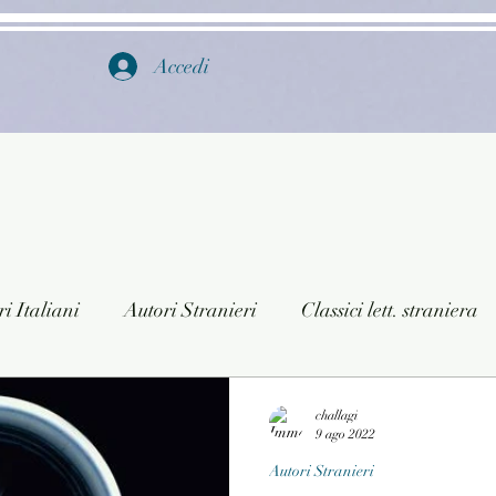
Accedi
i Italiani
Autori Stranieri
Classici lett. straniera
istica
Ragazzi
Lingua straniera
Dizionari/En
challagi
9 ago 2022
Autori Stranieri
a/Musica
Collane
Autori greci e latini
Libri in