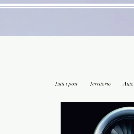
Tutti i post
Territorio
Autor
Classici lett. italiana
Sagg
Arte/Pittura
Teatro/Poesi