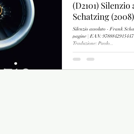
(D2101) Silenzio
Schatzing (2008)
Vari
Poesia
Silenzio assoluto - Frank Scha
pagine | EAN: 9788842915447 T
Traduzione: Paolo...