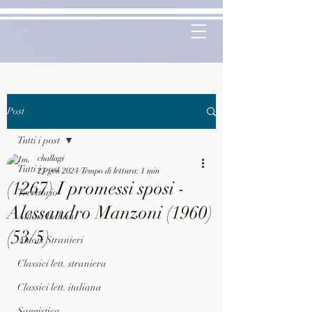
Post
Tutti i post
challagi
Tutti i post
23 gen 2024
Tempo di lettura: 1 min
(1267) I promessi sposi -
Territorio
Alessandro Manzoni (1960)
Autori Italiani
(53/5)
Autori Stranieri
Classici lett. straniera
Classici lett. italiana
Saggistica