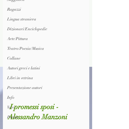
Ragazzi
Lingua straniera
Dizionari/Enciclopedie
Arte/Pittura
Teatro/Poesia/Musica
Collane
Autori greci e latini
Libri in vetrina
Presentazione autori
Info
 I promessi sposi - 
Vari
Alessandro Manzoni
Poesia