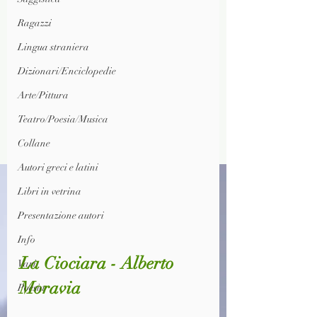
Ragazzi
Lingua straniera
Dizionari/Enciclopedie
Arte/Pittura
Teatro/Poesia/Musica
Collane
Autori greci e latini
Libri in vetrina
Presentazione autori
Info
La Ciociara - Alberto 
Vari
Moravia
Poesia