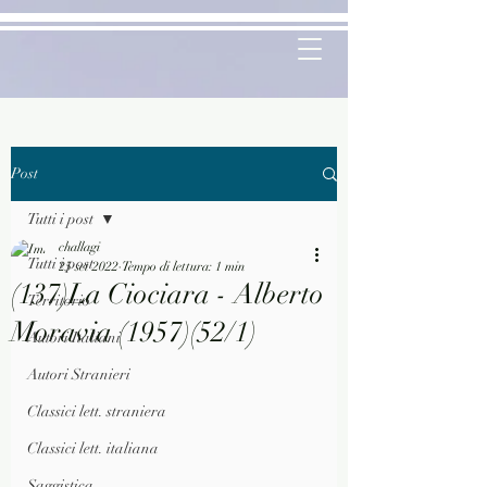
Post
Tutti i post
challagi
Tutti i post
25 set 2022
Tempo di lettura: 1 min
(137)La Ciociara - Alberto
Territorio
Moravia (1957)(52/1)
Autori Italiani
Autori Stranieri
Classici lett. straniera
Classici lett. italiana
Saggistica