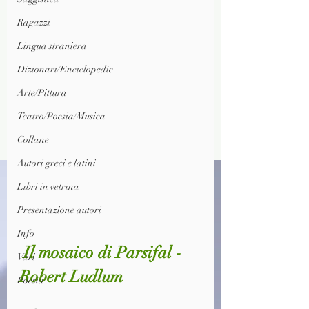
Ragazzi
Lingua straniera
Dizionari/Enciclopedie
Arte/Pittura
Teatro/Poesia/Musica
Collane
Autori greci e latini
Libri in vetrina
Presentazione autori
Info
 Il mosaico di Parsifal - 
Vari
Robert Ludlum
Poesia