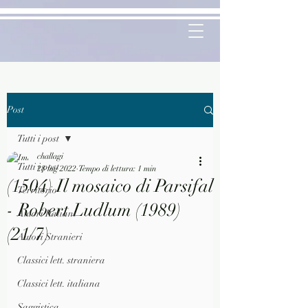
Post
Tutti i post
challagi
Tutti i post
28 lug 2022
Tempo di lettura: 1 min
(1504) Il mosaico di Parsifal
Territorio
- Robert Ludlum (1989)
Autori Italiani
(21/7)
Autori Stranieri
Classici lett. straniera
Classici lett. italiana
Saggistica