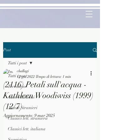
Post
Tutti i post
challagi
Tutti i post
12 giu 2022
Tempo di lettura: 1 min
(2116) Petali sull'acqua -
Territorio
Kathleen Woodiwiss (1999)
Autori Italiani
(12/7)
Autori Stranieri
Aggiornamento:
9 mar 2025
Classici lett. straniera
Classici lett. italiana
Saggistica