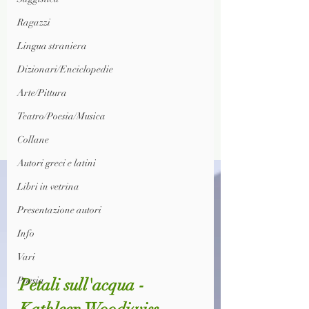
Ragazzi
Lingua straniera
Dizionari/Enciclopedie
Arte/Pittura
Teatro/Poesia/Musica
Collane
Autori greci e latini
Libri in vetrina
Presentazione autori
Info
Vari
Petali sull'acqua - 
Poesia
Kathleen Woodiwiss