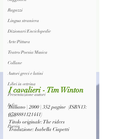
Ragazzi
Lingua straniera
Dizionari/Enciclopedie
Arte/Pittura
Teatro/Poesia/Musica
Collane
Autori greci e latini
Libri in vetrina
I cavalieri - Tim Winton
Presentazione autori
Info
Italiano | 2000 | 352 pagine  (ISBN13: 
9788881121441)
Vari
Titolo originale: The riders
Poesia
Traduzione: Isabella Ciapetti