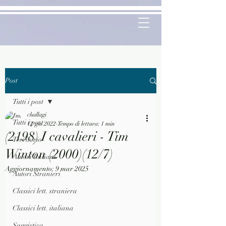
Post
Tutti i post
challagi
Tutti i post
12 giu 2022
Tempo di lettura: 1 min
(2198) I cavalieri - Tim
Territorio
Winton (2000)(12/7)
Autori Italiani
Aggiornamento:
9 mar 2025
Autori Stranieri
Classici lett. straniera
Classici lett. italiana
Saggistica