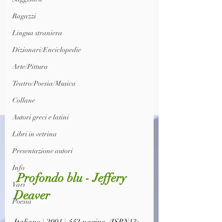
Ragazzi
Lingua straniera
Dizionari/Enciclopedie
Arte/Pittura
Teatro/Poesia/Musica
Collane
Autori greci e latini
Libri in vetrina
Presentazione autori
Info
 Profondo blu - Jeffery 
Vari
Deaver
Poesia