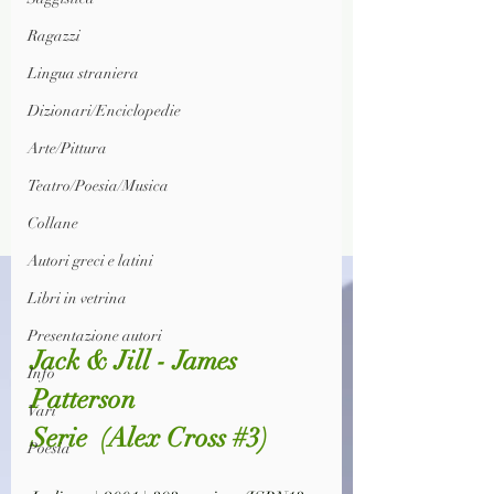
Ragazzi
Lingua straniera
Dizionari/Enciclopedie
Arte/Pittura
Teatro/Poesia/Musica
Collane
Autori greci e latini
Libri in vetrina
Presentazione autori
Jack & Jill - James 
Info
Patterson
Vari
Serie  (Alex Cross 
#3
)
Poesia