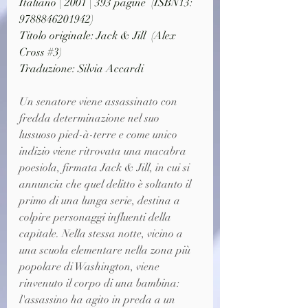
Italiano | 2001 | 393 pagine  (ISBN13: 
9788846201942)
Titolo originale: Jack & Jill  (Alex 
Cross 
#3
)
Traduzione: Silvia Accardi
Un senatore viene assassinato con 
fredda determinazione nel suo 
lussuoso pied-à-terre e come unico 
indizio viene ritrovata una macabra 
poesiola, firmata Jack & Jill, in cui si 
annuncia che quel delitto è soltanto il 
primo di una lunga serie, destina a 
colpire personaggi influenti della 
capitale. Nella stessa notte, vicino a 
una scuola elementare nella zona più 
popolare di Washington, viene 
rinvenuto il corpo di una bambina: 
l'assassino ha agito in preda a un 