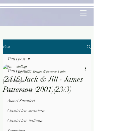
Post
Tutti i post
challagi
Tutti i post
3 ago 2022
Tempo di lettura: 1 min
(2416) Jack & Jill - James
Territorio
Patterson (2001)(23/3)
Autori Italiani
Autori Stranieri
Classici lett. straniera
Classici lett. italiana
Saggistica