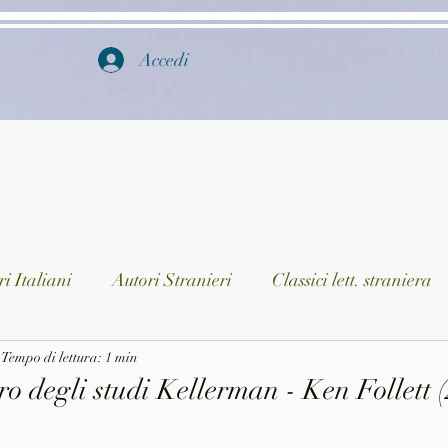
Accedi
i Italiani
Autori Stranieri
Classici lett. straniera
istica
Tempo di lettura: 1 min
Ragazzi
Lingua straniera
Dizionari/En
ero degli studi Kellerman - Ken Follett 
a/Musica
Collane
Autori greci e latini
Libri in