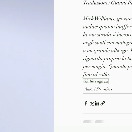
Traduzione: Gianni 
Mick Williams, giovane
audaci quanto inafferr
la sua strada si incroc
negli studi cinematogra
a un grande albergo. E'
riguarda proprio la ba
per magia. Quando per
fino al collo.
Giallo ragazzi
Autori Stranieri