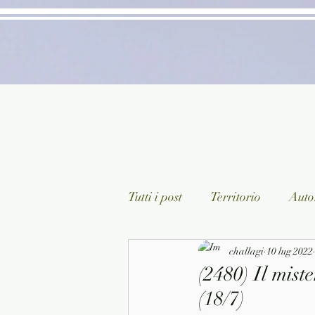
Tutti i post
Territorio
Autor
Classici lett. italiana
challagi
10 lug 2022
Sagg
(2480) Il mist
(18/7)
Arte/Pittura
Teatro/Poesi