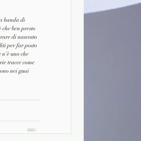
na banda di 
 che ben presto 
trare di nascosto 
ti per far posto 
e n'è uno che 
rie tracce come 
ono nei guai 