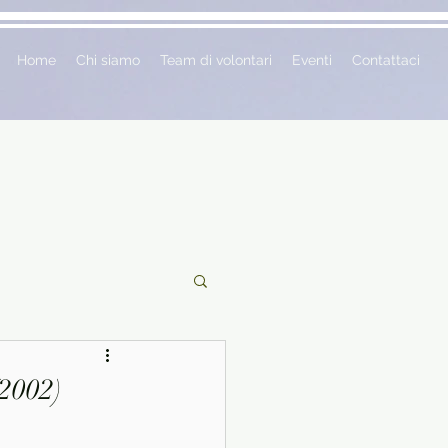
Home
Chi siamo
Team di volontari
Eventi
Contattaci
ciclopedie
(2002)
 vetrina