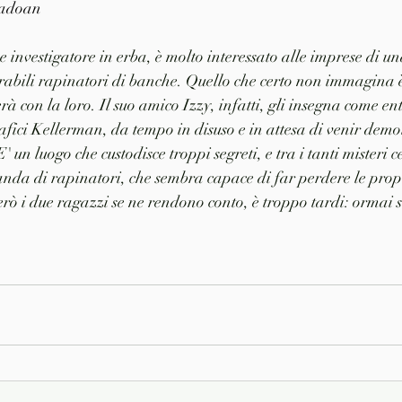
Padoan
 investigatore in erba, è molto interessato alle imprese di u
abili rapinatori di banche. Quello che certo non immagina è
erà con la loro. Il suo amico Izzy, infatti, gli insegna come en
fici Kellerman, da tempo in disuso e in attesa di venir demoli
 un luogo che custodisce troppi segreti, e tra i tanti misteri c
nda di rapinatori, che sembra capace di far perdere le prop
ò i due ragazzi se ne rendono conto, è troppo tardi: ormai s