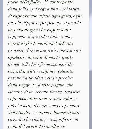
porte della follia». E, controparte 
della follia, qui regna una vischiosità 
di rapporti che inficia ogni gesto, ogni 
parola. Eppure, proprio qui si profila 
un personaggio che rappresenta 
l’opposto: il «piccolo giudice» che, 
trovatosi fra le mani quel delicato 
processo dove le autorità tenevano ad 
applicare la pena di morte, quale 
prova della loro fermezza morale, 
testardamente si oppone, soltanto 
perché ha un’idea netta e precisa 
della Legge. In queste pagine, che 
vibrano di un occulto furore, Sciascia 
ci fa avvicinare ancora una volta, e 
più che mai, al cuore nero e opulento 
della Sicilia, scenario e humus di una 
vicenda che «assurge a significare la 
pena del vivere, lo squallore e 