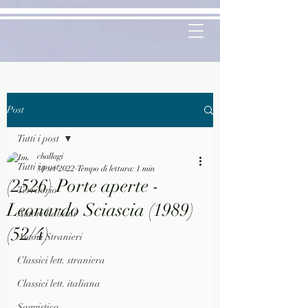
Post
Tutti i post
challagi
Tutti i post
30 set 2022
Tempo di lettura: 1 min
(2526) Porte aperte -
Territorio
Leonardo Sciascia (1989)
Autori Italiani
(52/4)
Autori Stranieri
Classici lett. straniera
Classici lett. italiana
Saggistica