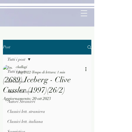
Post
Tutti i post
challagi
Tutti i post
3 lug 2022
Tempo di lettura: 1 min
(2689) Iceberg - Clive
Territorio
Cussler (1997)(26/2)
Autori Italiani
Aggiornamento:
20 ott 2023
Autori Stranieri
Classici lett. straniera
Classici lett. italiana
Saggistica