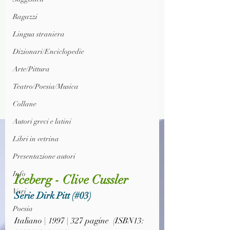
Ragazzi
Lingua straniera
Dizionari/Enciclopedie
Arte/Pittura
Teatro/Poesia/Musica
Collane
Autori greci e latini
Libri in vetrina
Presentazione autori
Info
Iceberg - Clive Cussler
Vari
Serie Dirk Pitt (#03)
Poesia
Italiano | 1997 | 327 pagine  (ISBN13: 