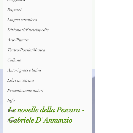
Ragazzi
Lingua straniera
Dizionari/Enciclopedie
Arte/Pittura
Teatro/Poesia/Musica
Collane
Autori greci e latini
Libri in vetrina
Presentazione autori
Info
Le novelle della Pescara - 
Vari
Gabriele D'Annunzio
Poesia