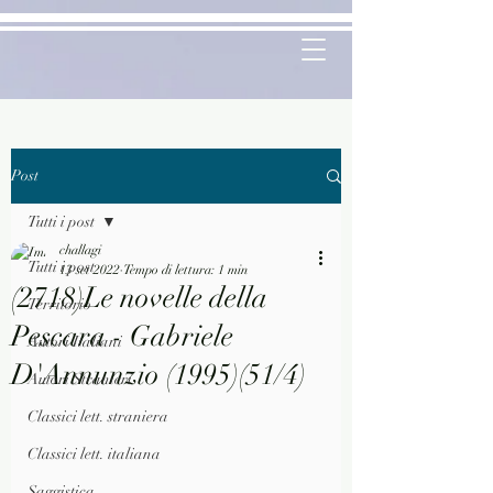
Post
Tutti i post
challagi
Tutti i post
13 set 2022
Tempo di lettura: 1 min
(2718)Le novelle della
Territorio
Pescara - Gabriele
Autori Italiani
D'Annunzio (1995)(51/4)
Autori Stranieri
Classici lett. straniera
Classici lett. italiana
Saggistica