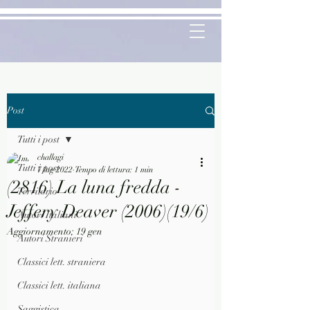
Post
Tutti i post
challagi
Tutti i post
7 lug 2022
Tempo di lettura: 1 min
(2816) La luna fredda -
Territorio
Jeffery Deaver (2006)(19/6)
Autori Italiani
Aggiornamento:
19 gen
Autori Stranieri
Classici lett. straniera
Classici lett. italiana
Saggistica