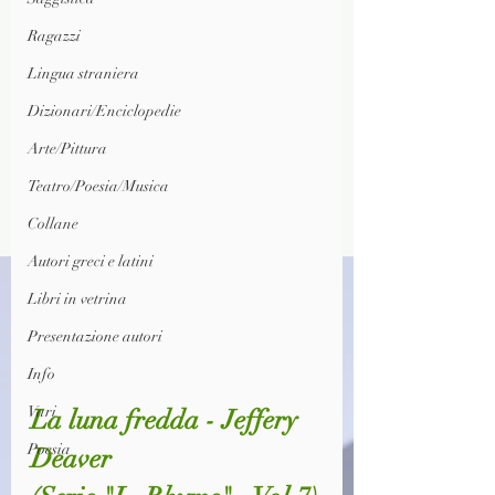
Ragazzi
Lingua straniera
Dizionari/Enciclopedie
Arte/Pittura
Teatro/Poesia/Musica
Collane
Autori greci e latini
Libri in vetrina
Presentazione autori
Info
Vari
La luna fredda - Jeffery 
Poesia
Deaver