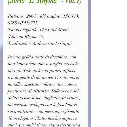
(Serie "L. Rhyme" - Vol.7)
Italiano | 2006 | 464 pagine  (ISBN13: 
9788845413377)
Titolo originale: The Cold Moon 
(Lincoln Rhyme 
#7
)
Traduzione: Andrea Carlo Cappi
In una gelida notte di dicembre, con 
una luna piena che si staglia nel cielo 
nero di New York e la paura diffusa 
tra la gente di un nuovo 11 settembre, 
un killer spietato colpisce due volte a 
poche ore di distanza. Sulle scene dei 
delitti lascia il suo "biglietto da visita", 
un costoso orologio con le fasi lunari 
sul quadrante e un messaggio firmato 
"L'orologiaio". Tutto lascia supporre 
che i due omicidi non siano destinati a 