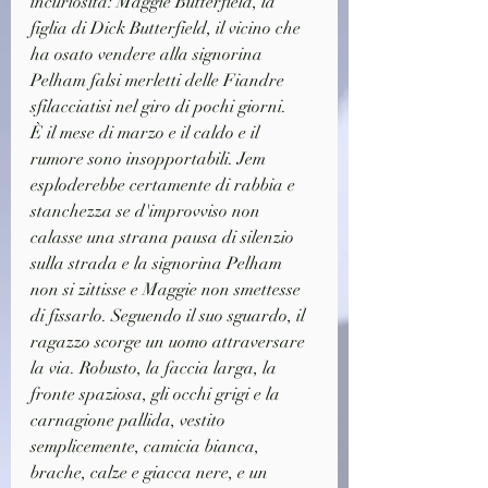
incuriosita: Maggie Butterfield, la 
figlia di Dick Butterfield, il vicino che 
ha osato vendere alla signorina 
Pelham falsi merletti delle Fiandre 
sfilacciatisi nel giro di pochi giorni.
È il mese di marzo e il caldo e il 
rumore sono insopportabili. Jem 
esploderebbe certamente di rabbia e 
stanchezza se d'improvviso non 
calasse una strana pausa di silenzio 
sulla strada e la signorina Pelham 
non si zittisse e Maggie non smettesse 
di fissarlo. Seguendo il suo sguardo, il 
ragazzo scorge un uomo attraversare 
la via. Robusto, la faccia larga, la 
fronte spaziosa, gli occhi grigi e la 
carnagione pallida, vestito 
semplicemente, camicia bianca, 
brache, calze e giacca nere, e un 