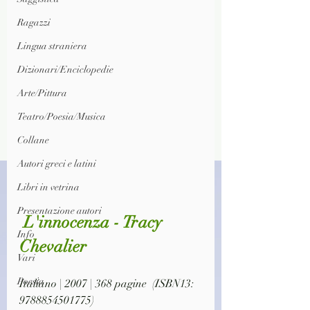
Ragazzi
Lingua straniera
Dizionari/Enciclopedie
Arte/Pittura
Teatro/Poesia/Musica
Collane
Autori greci e latini
Libri in vetrina
Presentazione autori
 L'innocenza - Tracy 
Info
Chevalier
Vari
Poesia
Italiano | 2007 | 368 pagine  (ISBN13: 
9788854501775)