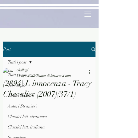
Post
Tutti i post
challagi
Tutti i post
31 ago 2022
Tempo di lettura: 2 min
(2894) L'innocenza - Tracy
Territorio
Chevalier (2007)(37/1)
Autori Italiani
Autori Stranieri
Classici lett. straniera
Classici lett. italiana
Saggistica