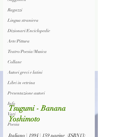
Ragazzi
Lingua straniera
Dizionari/Enciclopedie
Arte/Pittura
Teatro/Poesia/Musica
Collane
Autori greci e latini
Libri in vetrina
Presentazione autori
Info
Tsugumi - Banana 
Vari
Yoshimoto
Poesia
Italiano | 1994 | 159 pagine  (ISBN13: 