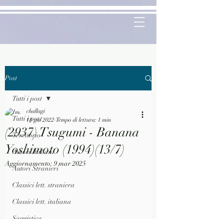
Post
Tutti i post
challagi
Tutti i post
18 giu 2022
Tempo di lettura: 1 min
(2937) Tsugumi - Banana
Territorio
Yoshimoto (1994)(13/7)
Autori Italiani
Aggiornamento:
9 mar 2025
Autori Stranieri
Classici lett. straniera
Classici lett. italiana
Saggistica