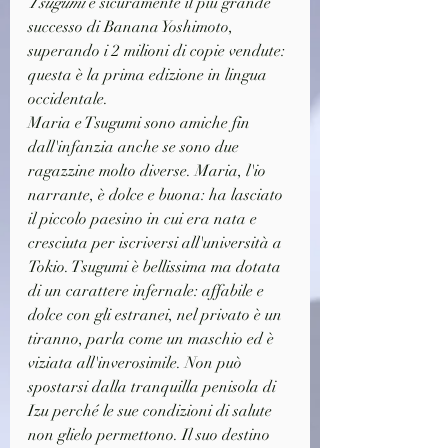
Tsugumi
 è sicuramente il più grande 
successo di Banana Yoshimoto, 
superando i 2 milioni di copie vendute: 
questa è la prima edizione in lingua 
occidentale.
Maria e Tsugumi sono amiche fin 
dall'infanzia anche se sono due 
ragazzine molto diverse. Maria, l'io 
narrante, è dolce e buona: ha lasciato 
il piccolo paesino in cui era nata e 
cresciuta per iscriversi all'università a 
Tokio. Tsugumi è bellissima ma dotata 
di un carattere infernale: affabile e 
dolce con gli estranei, nel privato è un 
tiranno, parla come un maschio ed è 
viziata all'inverosimile. Non può 
spostarsi dalla tranquilla penisola di 
Izu perché le sue condizioni di salute 
non glielo permettono. Il suo destino 