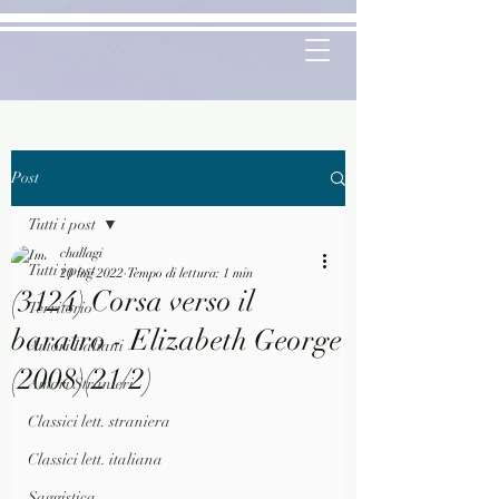
Post
Tutti i post
challagi
Tutti i post
20 lug 2022
Tempo di lettura: 1 min
(3124) Corsa verso il
Territorio
baratro - Elizabeth George
Autori Italiani
(2008)(21/2)
Autori Stranieri
Classici lett. straniera
Classici lett. italiana
Saggistica