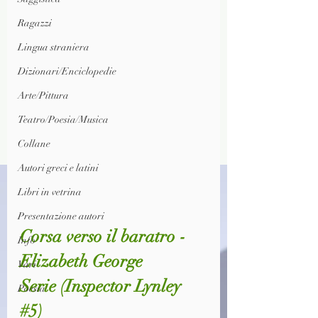
Ragazzi
Lingua straniera
Dizionari/Enciclopedie
Arte/Pittura
Teatro/Poesia/Musica
Collane
Autori greci e latini
Libri in vetrina
Presentazione autori
Corsa verso il baratro - 
Info
Elizabeth George
Vari
Serie 
(Inspector Lynley 
Poesia
#5)