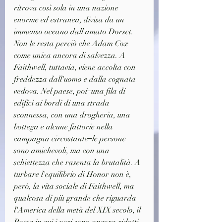
ritrova così sola in una nazione 
enorme ed estranea, divisa da un 
immenso oceano dall'amato Dorset. 
Non le resta perciò che Adam Cox 
come unica ancora di salvezza. A 
Faithwell, tuttavia, viene accolta con 
freddezza dall'uomo e dalla cognata 
vedova. Nel paese, poi ̶ una fila di 
edifici ai bordi di una strada 
sconnessa, con una drogheria, una 
bottega e alcune fattorie nella 
campagna circostante ̶ le persone 
sono amichevoli, ma con una 
schiettezza che rasenta la brutalità. A 
turbare l'equilibrio di Honor non è, 
però, la vita sociale di Faithwell, ma 
qualcosa di più grande che riguarda 
l'America della metà del XIX secolo, il 