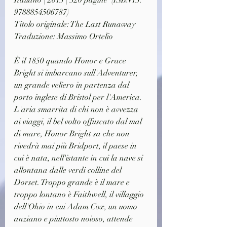
Italiano | 2013 | 320 pagine  (ISBN13: 
9788854506787)
Titolo originale: The Last Runaway
Traduzione: Massimo Ortelio
È il 1850 quando Honor e Grace 
Bright si imbarcano sull'Adventurer, 
un grande veliero in partenza dal 
porto inglese di Bristol per l'America. 
L'aria smarrita di chi non è avvezza 
ai viaggi, il bel volto offuscato dal mal 
di mare, Honor Bright sa che non 
rivedrà mai più Bridport, il paese in 
cui è nata, nell'istante in cui la nave si 
allontana dalle verdi colline del 
Dorset. Troppo grande è il mare e 
troppo lontano è Faithwell, il villaggio 
dell'Ohio in cui Adam Cox, un uomo 
anziano e piuttosto noioso, attende 