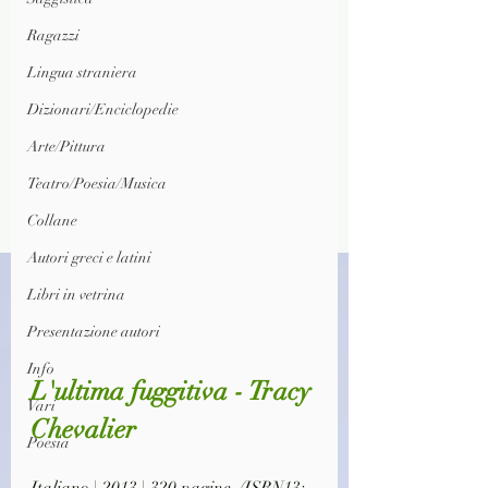
Ragazzi
Lingua straniera
Dizionari/Enciclopedie
Arte/Pittura
Teatro/Poesia/Musica
Collane
Autori greci e latini
Libri in vetrina
Presentazione autori
Info
L'ultima fuggitiva - Tracy 
Vari
Chevalier
Poesia