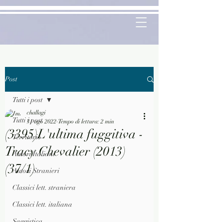
Post
Tutti i post
challagi
Tutti i post
31 ago 2022
Tempo di lettura: 2 min
(3395)L'ultima fuggitiva -
Territorio
Tracy Chevalier (2013)
Autori Italiani
(37/1)
Autori Stranieri
Classici lett. straniera
Classici lett. italiana
Saggistica