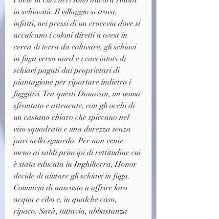
Paese in cui i neri sono ancora ridotti 
in schiavitù. Il villaggio si trova, 
infatti, nei pressi di un crocevia dove si 
accalcano i coloni diretti a ovest in 
cerca di terra da coltivare, gli schiavi 
in fuga verso nord e i cacciatori di 
schiavi pagati dai proprietari di 
piantagione per riportare indietro i 
fuggitivi. Tra questi Donovan, un uomo 
sfrontato e attraente, con gli occhi di 
un castano chiaro che spiccano nel 
viso squadrato e una durezza senza 
pari nello sguardo. Per non venir 
meno ai saldi principi di rettitudine cui 
è stata educata in Inghilterra, Honor 
decide di aiutare gli schiavi in fuga. 
Comincia di nascosto a offrire loro 
acqua e cibo e, in qualche caso, 
riparo. Sarà, tuttavia, abbastanza 