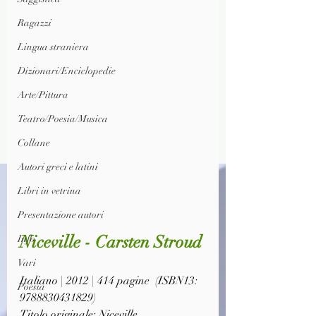
Ragazzi
Lingua straniera
Dizionari/Enciclopedie
Arte/Pittura
Teatro/Poesia/Musica
Collane
Autori greci e latini
Libri in vetrina
Presentazione autori
Niceville - Carsten Stroud 
Info
Vari
Italiano | 2012 | 414 pagine  (ISBN13: 
Poesia
9788830431829)
Titolo originale: Niceville