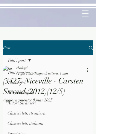
Post
Tutti i post
challagi
Tutti i post
17 giu 2022
Tempo di lettura: 1 min
(3427) Niceville - Carsten
Territorio
Stroud (2012)(12/5)
Autori Italiani
Aggiornamento:
9 mar 2025
Autori Stranieri
Classici lett. straniera
Classici lett. italiana
Saggistica