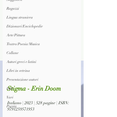
Ragazzi
Lingua straniera
Dizionari/Enciclopedie
Arte/Pittura
Teatro/Poesia/Musica
Collane
Autori greci e latini
Libri in vetrina
Presentazione autori
Stigma - Erin Doom
Info
Vari
Italiano | 2023 | 528 pagine | ISBN: 
Poesia
9791259571953