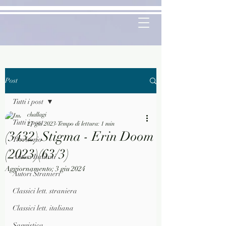
Post
Tutti i post
challagi
Tutti i post
27 giu 2023
Tempo di lettura: 1 min
(3432) Stigma - Erin Doom
Territorio
(2023)(63/3)
Autori Italiani
Aggiornamento:
3 giu 2024
Autori Stranieri
Classici lett. straniera
Classici lett. italiana
Saggistica