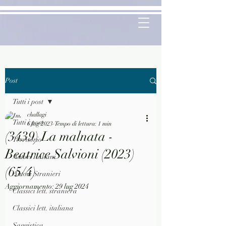
Post
Tutti i post
challagi
Tutti i post
6 lug 2023
Tempo di lettura: 1 min
(3439) La malnata -
Territorio
Beatrice Salvioni (2023)
Autori Italiani
(65/4)
Autori Stranieri
Aggiornamento:
29 lug 2024
Classici lett. straniera
Classici lett. italiana
Saggistica