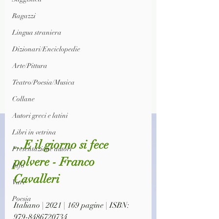
Ragazzi
Lingua straniera
Dizionari/Enciclopedie
Arte/Pittura
Teatro/Poesia/Musica
Collane
Autori greci e latini
Libri in vetrina
...E il giorno si fece 
Presentazione autori
polvere - Franco 
Info
Cavalleri
Vari
Poesia
Italiano | 2021 | 169 pagine | ISBN: 
979-8486720734