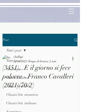
Post
Tutti i post
challagi
Tutti i post
24 set 2023
Tempo di lettura: 2 min
(3451)...E il giorno si fece
Territorio
polvere - Franco Cavalleri
Autori Italiani
(2021)(70/2)
Autori Stranieri
Classici lett. straniera
Classici lett. italiana
Saggistica