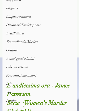
Ragazzi
Lingua straniera
Dizionari/Enciclopedie
Arte/Pittura
Teatro/Poesia/Musica
Collane
Autori greci e latini
Libri in vetrina
Presentazione autori
Info
L'undicesima ora - James 
Vari
Patterson
Poesia
Serie  
(Women's Murder 