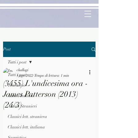
Post
Tutti i post
challagi
Tutti i post
5 ago 2022
Tempo di lettura: 1 min
(3455) L'undicesima ora -
Territorio
James Patterson (2013)
Autori Italiani
(24/3)
Autori Stranieri
Classici lett. straniera
Classici lett. italiana
Saggistica