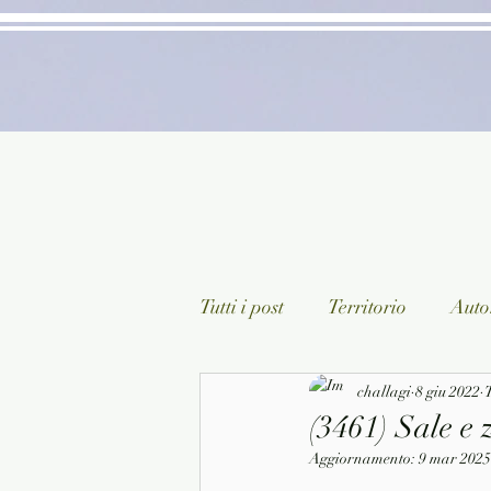
Tutti i post
Territorio
Autor
Classici lett. italiana
challagi
8 giu 2022
Sagg
T
(3461) Sale e
Aggiornamento:
9 mar 2025
Arte/Pittura
Teatro/Poesi