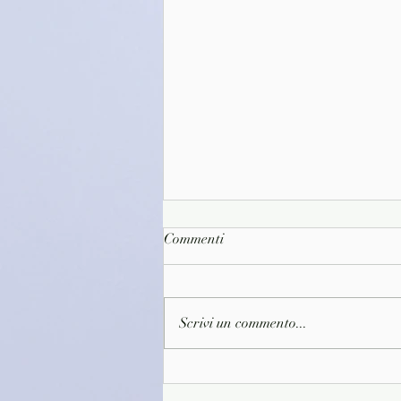
Commenti
Scrivi un commento...
(D1646)Il primo caffè della
giornata - Toshikazu