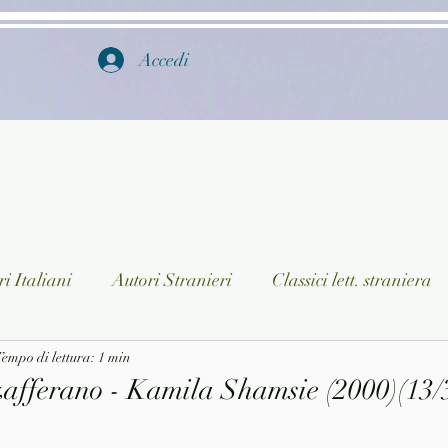
Accedi
i Italiani
Autori Stranieri
Classici lett. straniera
istica
empo di lettura: 1 min
Ragazzi
Lingua straniera
Dizionari/En
 zafferano - Kamila Shamsie (2000)(13/
a/Musica
Collane
Autori greci e latini
Libri in