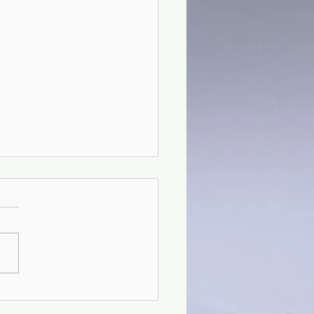
41)Un uomo pericoloso -
t Crais (2021)(03/4)