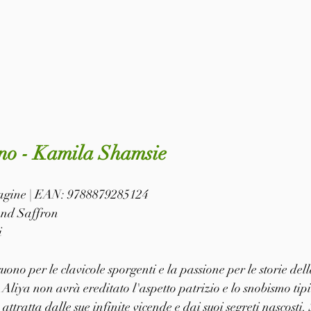
ano - Kamila Shamsie
 pagine | EAN: 9788879285124
 and Saffron
i
uono per le clavicole sporgenti e la passione per le storie dell
Aliya non avrà ereditato l'aspetto patrizio e lo snobismo tipi
ttratta dalle sue infinite vicende e dai suoi segreti nascosti. 