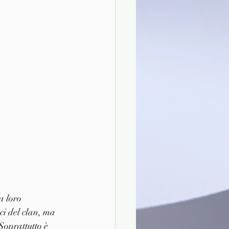
a loro 
ci del clan, ma 
Soprattutto è 