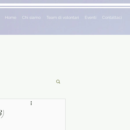
Home
Chi siamo
Team di volontari
Eventi
Contattaci
ciclopedie
3)
 vetrina