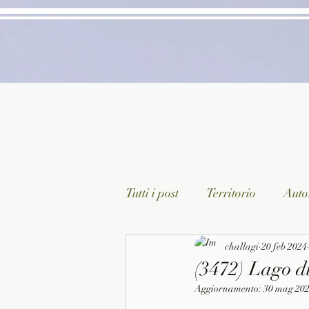
Tutti i post
Territorio
Autor
Classici lett. italiana
challagi
20 feb 2024
Sagg
(3472) Lago d
Aggiornamento:
30 mag 20
Arte/Pittura
Teatro/Poesi