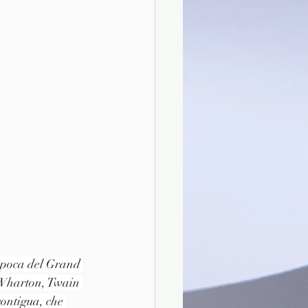
l’epoca del Grand 
 Wharton, Twain 
ontigua, che 