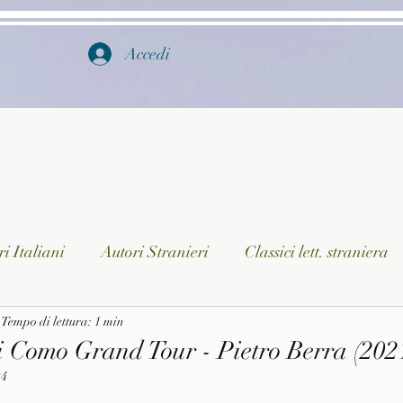
Accedi
i Italiani
Autori Stranieri
Classici lett. straniera
istica
Tempo di lettura: 1 min
Ragazzi
Lingua straniera
Dizionari/En
i Como Grand Tour - Pietro Berra (2021
24
a/Musica
Collane
Autori greci e latini
Libri in