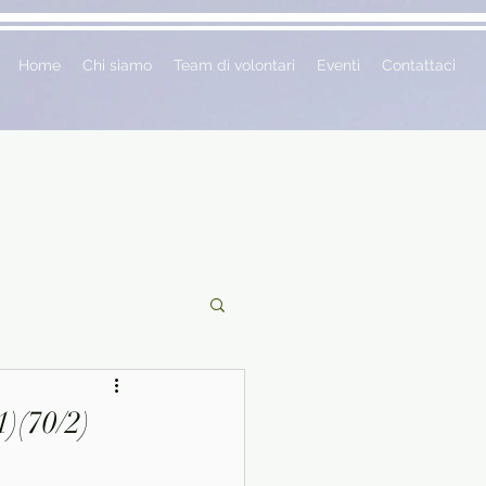
Home
Chi siamo
Team di volontari
Eventi
Contattaci
ciclopedie
)(70/2)
 vetrina