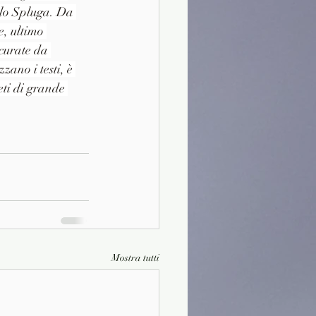
ello Spluga. Da 
, ultimo 
 curate da 
zano i testi, è 
eti di grande 
Mostra tutti