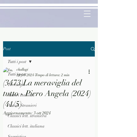
Post
Tutti i post
challagi
Tutti i post
20 feb 2024
Tempo di lettura: 2 min
(3473)La meraviglia del
Territorio
tutto - Piero Angela (2024)
Autori Italiani
(41/5)
Autori Stranieri
Aggiornamento:
3 ott 2024
Classici lett. straniera
Classici lett. italiana
Saggistica