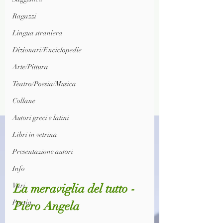
Ragazzi
Lingua straniera
Dizionari/Enciclopedie
Arte/Pittura
Teatro/Poesia/Musica
Collane
Autori greci e latini
Libri in vetrina
Presentazione autori
Info
Vari
La meraviglia del tutto - 
Poesia
Piero Angela