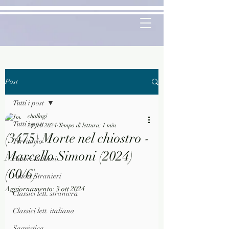
Post
Tutti i post
challagi
Tutti i post
20 feb 2024
Tempo di lettura: 1 min
(3475) Morte nel chiostro -
Territorio
Marcello Simoni (2024)
Autori Italiani
(60/6)
Autori Stranieri
Aggiornamento:
3 ott 2024
Classici lett. straniera
Classici lett. italiana
Saggistica