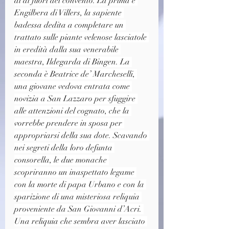
al di fuori del convento. La prima è 
Engilbera di Villers, la sapiente 
badessa dedita a completare un 
trattato sulle piante velenose lasciatole 
in eredità dalla sua venerabile 
maestra, Ildegarda di Bingen. La 
seconda è Beatrice de’ Marcheselli, 
una giovane vedova entrata come 
novizia a San Lazzaro per sfuggire 
alle attenzioni del cognato, che la 
vorrebbe prendere in sposa per 
appropriarsi della sua dote. Scavando 
nei segreti della loro defunta 
consorella, le due monache 
scopriranno un inaspettato legame 
con la morte di papa Urbano e con la 
sparizione di una misteriosa reliquia 
proveniente da San Giovanni d’Acri. 
Una reliquia che sembra aver lasciato 