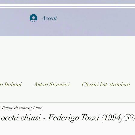
Accedi
i Italiani
Autori Stranieri
Classici lett. straniera
4
istica
Tempo di lettura: 1 min
Ragazzi
Lingua straniera
Dizionari/En
 occhi chiusi - Federigo Tozzi (1994)(52
a/Musica
Collane
Autori greci e latini
Libri in