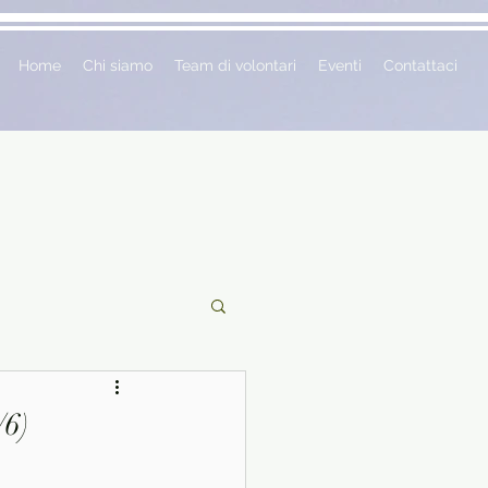
Home
Chi siamo
Team di volontari
Eventi
Contattaci
ciclopedie
/6)
 vetrina