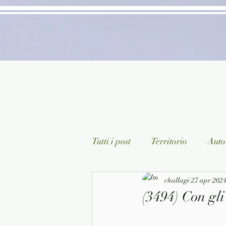
Tutti i post
Territorio
Autor
Classici lett. italiana
challagi
27 apr 202
Sagg
(3494) Con gli
Arte/Pittura
Teatro/Poesi