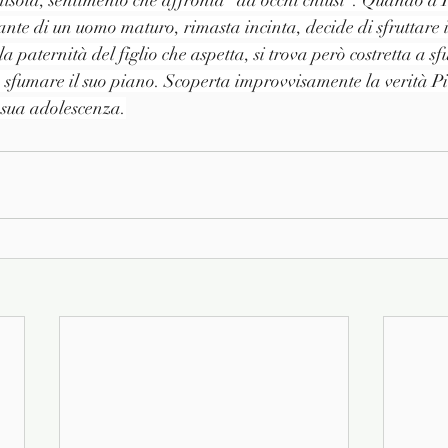
isola, sentimento che affronta "ad occhi chiusi". Quando a 
ante di un uomo maturo, rimasta incinta, decide di sfruttare i
 la paternità del figlio che aspetta, si trova però costretta a sf
fa sfumare il suo piano. Scoperta improvvisamente la verità Pi
a sua adolescenza.