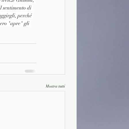
Firenze Ghisola, 
l sentimento di 
uggirgli, perché 
ero "apre" gli 
Mostra tutti