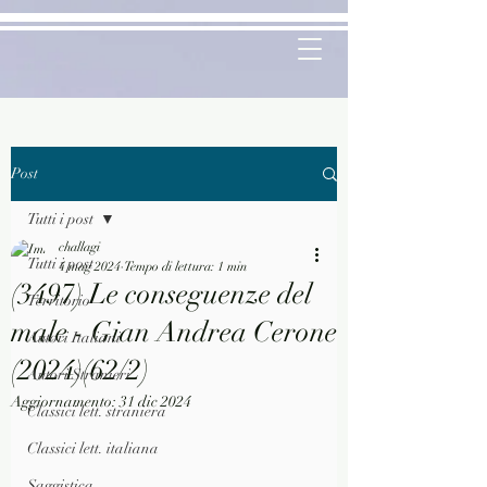
Post
Tutti i post
challagi
Tutti i post
4 mag 2024
Tempo di lettura: 1 min
(3497) Le conseguenze del
Territorio
male - Gian Andrea Cerone
Autori Italiani
(2024)(62/2)
Autori Stranieri
Aggiornamento:
31 dic 2024
Classici lett. straniera
Classici lett. italiana
Saggistica