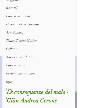
Ragazzi
Lingua straniera
Dizionari/Enciclopedie
Arte/Pittura
Teatro/Poesia/Musica
Collane
Autori greci e latini
Libri in vetrina
Presentazione autori
Info
Vari
Le conseguenze del male - 
Poesia
Gian Andrea Cerone