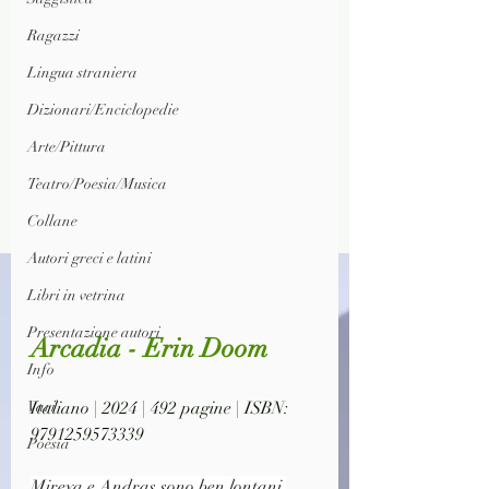
Ragazzi
Lingua straniera
Dizionari/Enciclopedie
Arte/Pittura
Teatro/Poesia/Musica
Collane
Autori greci e latini
Libri in vetrina
Presentazione autori
Arcadia - Erin Doom
Info
Italiano | 2024 | 492 pagine | ISBN: 
Vari
9791259573339
Poesia
Mireya e Andras sono ben lontani 